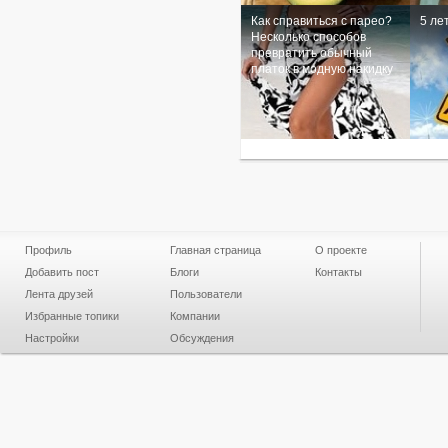
Как справиться с парео?
5 ле
Несколько способов
превратить обычный
платок в модную накидку
Профиль
Главная страница
О проекте
Добавить пост
Блоги
Контакты
Лента друзей
Пользователи
Избранные топики
Компании
Настройки
Обсуждения