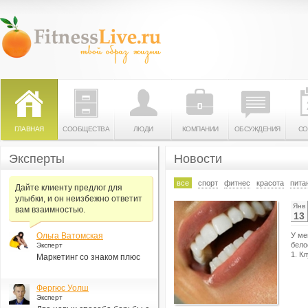
ГЛАВНАЯ
СООБЩЕСТВА
ЛЮДИ
КОМПАНИИ
ОБСУЖДЕНИЯ
СО
Эксперты
Новости
все
спорт
фитнес
красота
пита
Дайте клиенту предлог для
улыбки, и он неизбежно ответит
Янв
вам взаимностью.
13
Ольга Ватомская
У ме
бело
Эксперт
1. К
Маркетинг со знаком плюс
Фергюс Уолш
Эксперт