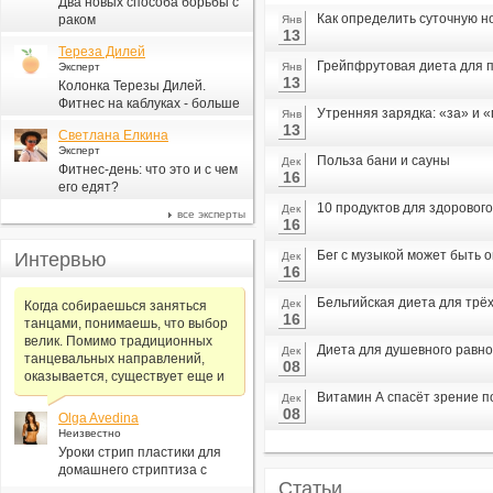
Два новых способа борьбы с
Как определить суточную н
раком
Янв
13
Тереза Дилей
Грейпфрутовая диета для п
Эксперт
Янв
13
Колонка Терезы Дилей.
Фитнес на каблуках - больше
Утренняя зарядка: «за» и 
Янв
для моды, чем для фитнеса
13
Светлана Елкина
Эксперт
Польза бани и сауны
Дек
Фитнес-день: что это и с чем
16
его едят?
10 продуктов для здорового
Дек
все эксперты
16
Бег с музыкой может быть 
Интервью
Дек
16
Бельгийская диета для трё
Дек
Когда собираешься заняться
16
танцами, понимаешь, что выбор
велик. Помимо традиционных
Диета для душевного равн
Дек
танцевальных направлений,
08
оказывается, существует еще и
Витамин А спасёт зрение 
Дек
08
Olga Avedina
Неизвестно
Уроки стрип пластики для
домашнего стриптиза с
Статьи
Алексеем Самсоновым